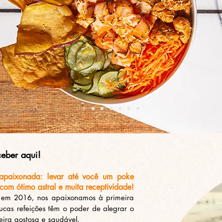
ceber aqui!
apaixonada: levar até você um poke
 com ótimo astral e muita receptividade!
 em 2016, nos apaixonamos à primeira
cas refeições têm o poder de alegrar o
ira gostosa e saudável.