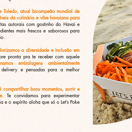
pe Toledo, atual
bi
campeão mundial de
ríveis da culinária e vibe havaiana para
tas autorais
com gostinho do Havaí e
dientes mais frescos e saborosos para
io.
lorizamos a diversidade e inclusão em
pre pronta pra te receber com aquele
onam
os embalagens ambientalmente
delivery e pensadas para a melhor
 compartilhar bons momentos, sorrir e
e.
Te convidamos para experimentar
ia e o espírito aloha que só o Let’s Poke