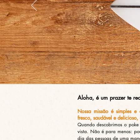
Aloha, é um prazer te re
Nossa mis
s
ão é simples e 
fresco, saudável e delicioso,
Quando descobrimos o poke
vista.
Não é para menos: pou
dia das pessoas de uma mane